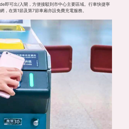
ode即可出/入閘，方便接駁到市中心主要區域。行車快捷寧
上網，在第1節及第7節車廂亦設免費充電服務。