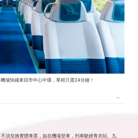
乘搭機場快綫來回市中心中環，單程只需24分鐘！
！不須兌換實體車票，如在機場登車，列車駛經青衣站、九