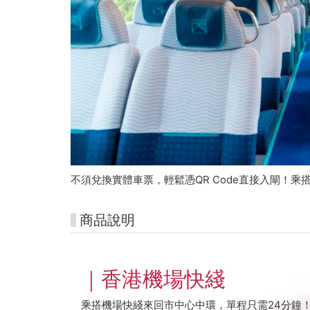
省
38%
旅
費
不須兌換實體車票，輕鬆憑QR Code直接入閘！
商品說明
｜香港機場快綫
乘搭機場快綫來回市中心中環，單程只需24分鐘