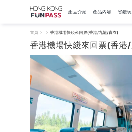
產品介紹
產品內容
省錢玩
HONG
首頁
香港機場快綫來回票(香港/九龍/青衣)
KONG
香港機場快綫來回票(香港/
FunPASS
一
票
玩
港
澳，
激