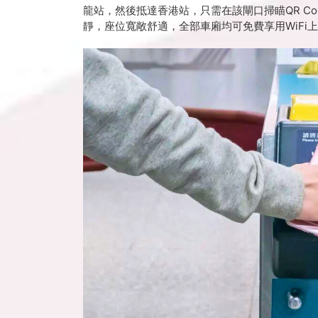
龍站，然後抵達香港站，只需在該閘口掃瞄QR C
靜，座位寬敞舒適，全部車廂均可免費享用WiFi