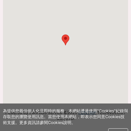
為提供您最佳個人化且即時的服務，本網站透過使用"Cookies"紀錄與
Powered by FunPASS Service ©2025
FONTRIP
TECHNOLOGY
存取您的瀏覽使用訊息。當您使用本網站，即表示您同意Cookies技
CO., LTD.
術支援。更多資訊請參閱Cookies說明。