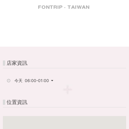
FunPASS
一
票
玩
港
澳，
店家資訊
激
今天 06:00-01:00
省
38%
位置資訊
旅
費