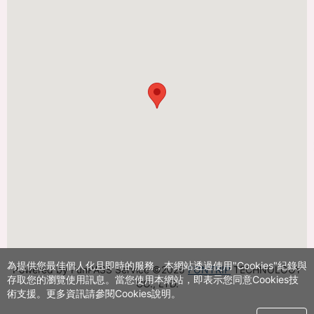
激
省
38%
旅
费
為提供您最佳個人化且即時的服務，本網站透過使用"Cookies"紀錄與
Powered by FunPASS Service ©2025
FONTRIP
TECHNOLOGY
存取您的瀏覽使用訊息。當您使用本網站，即表示您同意Cookies技
CO., LTD.
術支援。更多資訊請參閱Cookies說明。