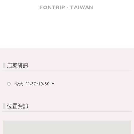
FunPASS
一
票
玩
港
澳，
店家資訊
激
今天 11:30-19:30
省
38%
位置資訊
旅
費