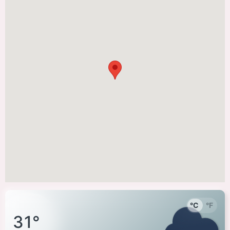
°C
°F
31°