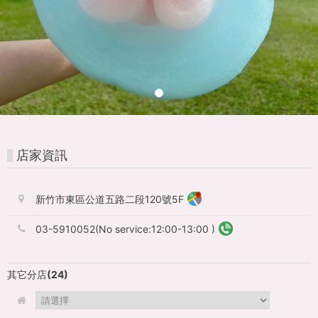
KONG
FunPASS
一
票
玩
港
店家資訊
澳，
新竹市東區公道五路二段120號5F
激
省
03-5910052(No service:12:00-13:00 )
38%
其它分店
(24)
旅