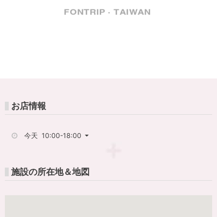
FunPASS
香
港・
マ
カ
オ
お店情報
が
今天 10:00-18:00
こ
れ
施設の所在地＆地図
1
枚