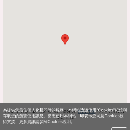
で
最
大
38%OFF
為提供您最佳個人化且即時的服務，本網站透過使用"Cookies"紀錄與
Powered by FunPASS Service ©2025
FONTRIP
TECHNOLOGY
存取您的瀏覽使用訊息。當您使用本網站，即表示您同意Cookies技
CO., LTD.
術支援。更多資訊請參閱Cookies說明。