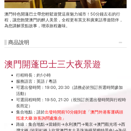
省
澳門特色開蓬巴士帶您輕鬆遊覽這座魅力城市！50分鐘左右的行
38%
程，讓您飽覽澳門的醉人美景，全程更有英文和廣東話導遊陪伴，
旅
為您講解景點故事，增添旅程趣味。
費
商品說明
澳門開蓬巴士三大夜景遊
行程時長：約1小時
服務語言：英語 / 粵語
可選出發時間：19:00, 20:30（請務必於預訂所選時間參加
活動）
可選回程時間：19:50, 21:20（視預訂所選出發時間與行程時
長而定）
集合地點：請於
出發時間前10分鐘到達
「澳門外港客運碼頭
抵達大廳 旅客詢問處集合」
路線：集合地點→當鋪街→永利澳門→葡京→澳門觀光塔→西
灣大橋 (於彩虹橋上欣賞澳門本土及珠海橫琴獨特景色)→氹仔