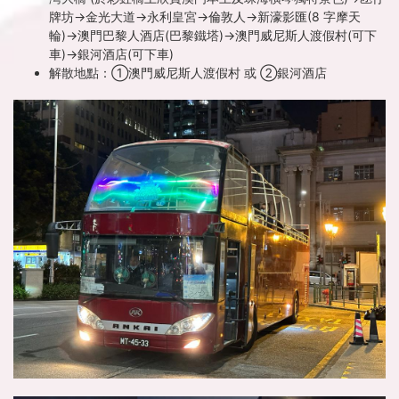
牌坊→金光大道→永利皇宮→倫敦人→新濠影匯(8 字摩天
輪)→澳門巴黎人酒店(巴黎鐵塔)→澳門威尼斯人渡假村(可下
車)→銀河酒店(可下車)
解散地點：①澳門威尼斯人渡假村 或 ②銀河酒店