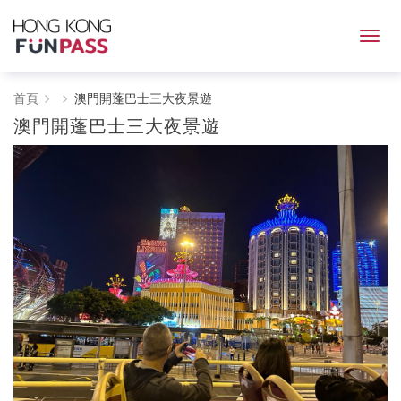
HONG
首頁
澳門開蓬巴士三大夜景遊
澳門開蓬巴士三大夜景遊
KONG
FunPASS
一
票
玩
港
澳，
激