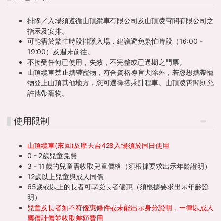
排隊／入場須遵循山頂纜車有限公司及山頂凌霄閣有限公司之
指示及安排。
可能需於繁忙時段排隊入場，建議避免繁忙時段（16:00 -
19:00）及週末前往。
不接受任何已使用，失效，不完整或已過期之門票。
山頂纜車禁止攜帶寵物，符合資格導盲犬除外，若您想攜帶寵
物登上山頂其他地方，您可選擇搭乘計程車。山頂凌霄閣則允
許攜帶寵物。
使用限制
山頂纜車(來回)及摩天台428入場須於同日使用
0 - 2歲兒童免費
3 - 11歲的兒童需收取兒童價格（須根據要求出示年齡證明）
12歲以上兒童與成人同價
65歲或以上的長者可享受長者優惠（須根據要求出示年齡證
明）
兒童及長者如不符優惠條件或未能出示身分證明，一律以成人
票價計價並收取差額費用