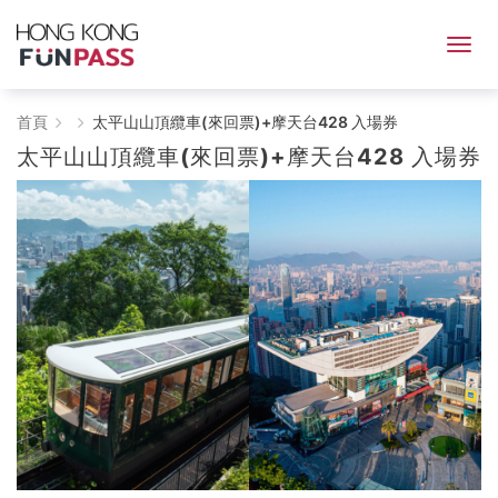
HONG
首頁
太平山山頂纜車(來回票)+摩天台428 入場券
太平山山頂纜車(來回票)+摩天台428 入場券
KONG
FunPASS
一
票
玩
港
澳，
激