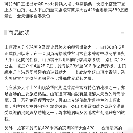
省
可於閘口直接出示QR code掃碼入場，無需換票，快捷乘搭纜車登
上太平山頂。在太平山頂至高處凌霄閣摩天台428全港最高360度觀
38%
景台，全景俯瞰香港景色
旅
商品說明
費
山頂纜車是全球著名及歷史最悠久的纜索鐵路之一。自1888年5月
正式啟用以來，它一直肩負著接載乘客日常往來香港中環商業區與
太平山之間的任務。山頂纜車採用相向行駛纜索系統， 路軌長1.27
公里，坡度介乎4至25.7度，於海拔33米至396 米之間穿梭。山頂
纜車是全港最受歡迎的旅遊景點之一，其總站坐落山頂凌霄閣，乘
客可欣賞全方位的遼闊景色，堪稱世界感觀之最。
而座落於太平山的山頂凌霄閣則是香港最富有特色的地標之一，亦
是香港的主要旅遊熱點。山頂凌霄閣內設有坐擁醉人景色的時尚餐
廳，及一系列創意優閑食肆，再加上充滿傳統街道特色的山頂市
集，和室內及室外的特別燈光效果，令山頂凌霄閣躋身成為全港最
受歡迎的消閒娛樂勝地之一，為本地居民及各地遊客創造難忘的旅
程。
另外，旅客可於海拔428米高的凌霄閣摩天台428 — 香港最高的