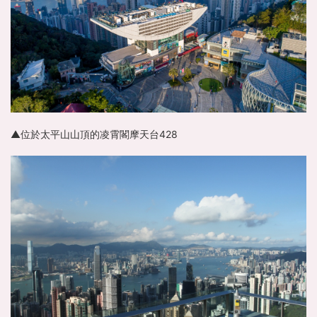
▲位於太平山山頂的凌霄閣摩天台428