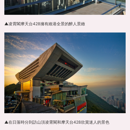
▲凌霄閣摩天台428擁有維港全景的醉人景緻
▲在日落時分到訪山頂凌霄閣和摩天台428欣賞迷人的景色