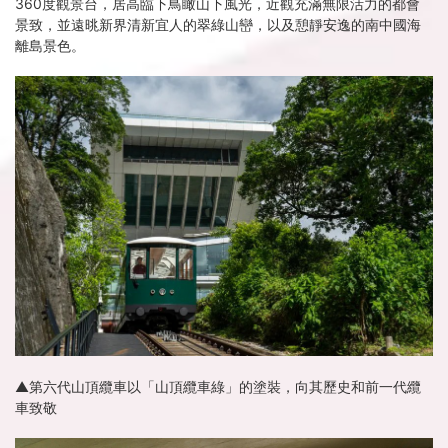
360度觀景台，居高臨下鳥瞰山下風光，近觀充滿無限活力的都會
景致，並遠晀新界清新宜人的翠綠山巒，以及憩靜安逸的南中國海
離島景色。
▲第六代山頂纜車以「山頂纜車綠」的塗裝，向其歷史和前一代纜
車致敬