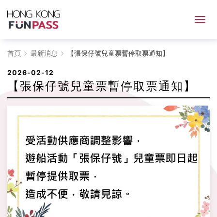
【張
首頁
最新消息
【張保仔號兒童票暫停取票通知】
保
2026-02-12
【張保仔號兒童票暫停取票通知】
仔
號
兒
童
票
暫
停