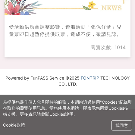
取
票
通
受活動供應商調整影響，遊船活動「張保仔號」兒
童票即日起暫停提供取票，造成不便，敬請見諒。
知】
閱覽次數: 1014
-
最
新
Powered by FunPASS Service ©2025
FONTRIP
TECHNOLOGY
CO., LTD.
消
息
為提供您最佳個人化且即時的服務，本網站透過使用"Cookies"紀錄與
存取您的瀏覽使用訊息。當您使用本網站，即表示您同意Cookies技
-
術支援。更多資訊請參閱Cookies說明。
HONG
Cookie政策
我同意