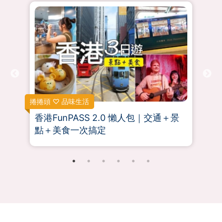
捲捲頭 ♡ 品味生活
阿新
香港FunPASS 2.0 懶人包｜交通＋景
一
點＋美食一次搞定
費