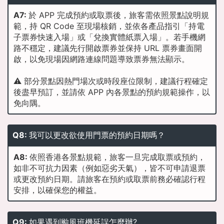
A7:
於 APP 完成預約或取票後，旅客需依照景點說明規
範，持 QR Code 至現場核銷，並依各產品指引「持電
子票券快速入場」或「兌換實體紙票入場」。若手機網
路不穩定，建議先行開啟票券並保持 URL 票券畫面開
啟，以免現場因網路連線問題導致票券無法顯示。
⚠️ 部分景點因熱門場次或時段座位限制，建議行程確定
後盡早預訂，並請依 APP 內各景點的預約規範操作，以
免向隅。
Q8:
我可以更改欲使用門票的預約日期嗎？
A8:
依照香港各景點規範，旅客一旦完成取票或預約，
如非不可抗力因素（例如惡劣天氣），皆不可申請退票
或更改預約日期。請旅客在預約或取票前務必確認行程
安排，以確保您的權益。
Q9:
如果遇到颱風班機延誤怎麼辦?