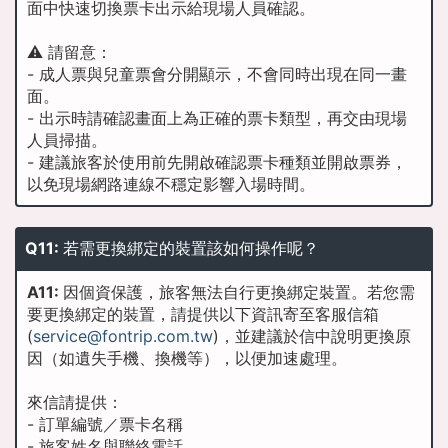
面中快速切換票卡出示給現場人員確認。
⚠️ 請留意：
- 成人票與兒童票會分開顯示，不會同時出現在同一畫
面。
- 出示時請確認畫面上為正確的票卡類型，再交由現場
人員掃描。
- 建議旅客於使用前先開啟確認票卡種類並開啟票券，
以免現場網路連線不穩定影響入場時間。
Q11:
若需更換綁定的裝置該如何操作呢？
A11:
因個資保護，旅客無法自行更換綁定裝置。若您需
要更換綁定的裝置，請提供以下資訊寄至客服信箱
(
service@fontrip.com.tw
)，並建議於信中說明更換原
因（如遺失手機、換機等），以便加速處理。
來信請提供：
- 訂單編號／票卡名稱
- 旅客姓名與聯絡電話