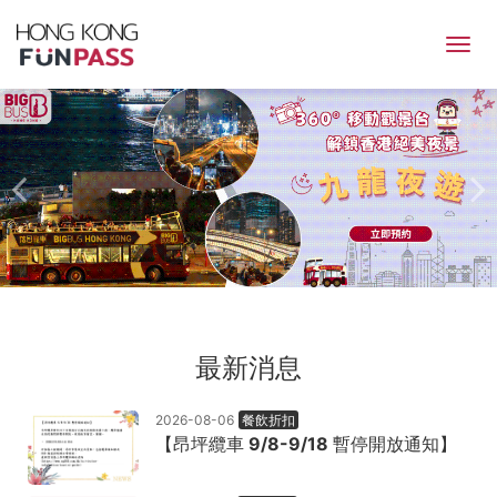
HONG
KONG
FunPASS
一
票
玩
最新消息
港
澳，
2026-08-06
餐飲折扣
【昂坪纜車 9/8-9/18 暫停開放通知】
激